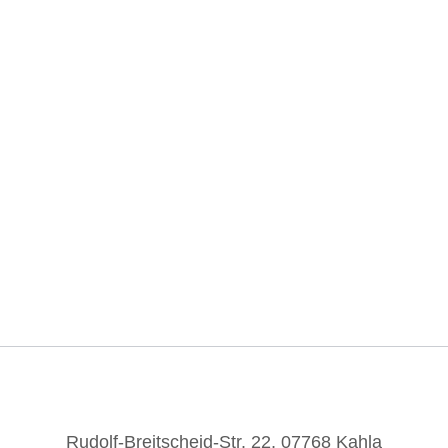
Spezialisten erfassen mit dem
laboreigenen Scanner
die Modelldaten
und konstruieren mithilfe passender
exocad® DentalCAD-Module Kronen-
und Brückengerüste, Implantat-
Abutments und Suprastrukturen,
Metallgerüste für partielle Prothesen,
Kunststoffschienen und vieles mehr.
Rudolf-Breitscheid-Str. 22, 07768 Kahla